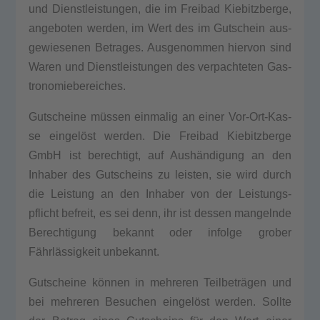
und Dienst­leis­tun­gen, die im Frei­bad Kie­bitz­ber­ge,
ange­bo­ten wer­den, im Wert des im Gut­schein aus­
ge­wie­se­nen Betra­ges. Aus­ge­nom­men hier­von sind
Waren und Dienst­leis­tun­gen des ver­pach­te­ten Gas­
tro­no­mie­be­rei­ches.
Gut­schei­ne müssen ein­ma­lig an einer Vor-Ort-Kas­
se eingelöst wer­den. Die Frei­bad Kie­bitz­ber­ge
GmbH ist berech­tigt, auf Aushändigung an den
Inha­ber des Gut­scheins zu leis­ten, sie wird durch
die Leis­tung an den Inha­ber von der Leis­tungs­
pflicht befreit, es sei denn, ihr ist des­sen man­geln­de
Berech­ti­gung bekannt oder infol­ge gro­ber
Fährlässigkeit unbe­kannt.
Gut­schei­ne können in meh­re­ren Teilbeträgen und
bei meh­re­ren Besu­chen eingelöst wer­den. Soll­te