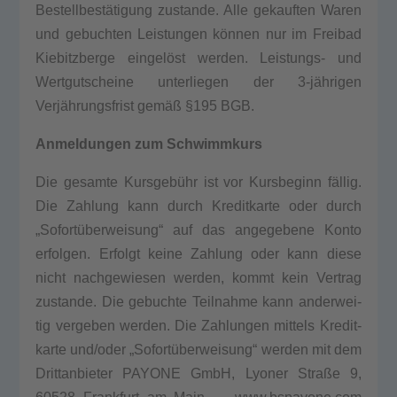
Bestellbestätigung zustan­de. Alle gekauf­ten Waren
und gebuch­ten Leis­tun­gen können nur im Frei­bad
Kie­bitz­ber­ge eingelöst wer­den. Leis­tungs- und
Wert­gut­schei­ne unter­lie­gen der 3‑jährigen
Verjährungsfrist gemäß §195 BGB.
Anmel­dun­gen zum Schwimm­kurs
Die gesam­te Kursgebühr ist vor Kurs­be­ginn fällig.
Die Zah­lung kann durch Kre­dit­kar­te oder durch
„Sofortüberweisung“ auf das ange­ge­be­ne Kon­to
erfol­gen. Erfolgt kei­ne Zah­lung oder kann die­se
nicht nach­ge­wie­sen wer­den, kommt kein Ver­trag
zustan­de. Die gebuch­te Teil­nah­me kann ander­wei­
tig ver­ge­ben wer­den. Die Zah­lun­gen mit­tels Kre­dit­
kar­te und/oder „Sofortüberweisung“ wer­den mit dem
Dritt­an­bie­ter PAYONE GmbH, Lyo­ner Stra­ße 9,