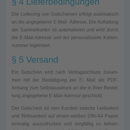
§ 4 Lieferbedingungen
Die Lie­fe­rung von Gut­schei­nen erfolgt auto­ma­tisch
an die ange­ge­be­ne E‑Mail- Adres­se. Die Auf­la­dung
der Sam­mel­kar­ten ist auto­ma­ti­siert und wird durch
die E‑Mail-Adres­se und der per­so­na­li­sier­te Kar­ten­
num­mer legi­ti­miert.
§ 5 Versand
Ein Gut­schein wird nach Ver­trags­schluss zusam­
men mit der Bestätigung per E- Mail als PDF-
Anhang zum Selbst­aus­druck an die in Ihrer Bestel­
lung ange­ge­be­ne E‑Mail-Adres­se geschickt.
Der Gut­schein ist vom Kun­den zwecks Les­bar­keit
und Wirk­sam­keit auf einem wei­ßen DIN-A4 Papier
ein­ma­lig aus­zu­dru­cken und sorgfältig zu behan­