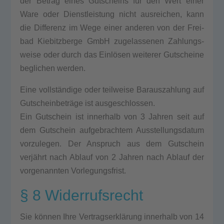
der Betrag eines Gut­scheins für den Wert einer
Ware oder Dienst­leis­tung nicht aus­rei­chen, kann
die Dif­fe­renz im Wege einer ande­ren von der Frei­
bad Kie­bitz­ber­ge GmbH zuge­las­se­nen Zah­lungs­
wei­se oder durch das Einlösen wei­te­rer Gut­schei­ne
begli­chen wer­den.
Eine vollständige oder teil­wei­se Bar­aus­zah­lung auf
Gutscheinbeträge ist aus­ge­schlos­sen.
Ein Gut­schein ist inner­halb von 3 Jah­ren seit auf
dem Gut­schein auf­ge­brach­tem Aus­stel­lungs­da­tum
vor­zu­le­gen. Der Anspruch aus dem Gut­schein
verjährt nach Ablauf von 2 Jah­ren nach Ablauf der
vor­ge­nann­ten Vor­le­gungs­frist.
§ 8 Widerrufsrecht
Sie können Ihre Vertragserklärung inner­halb von 14