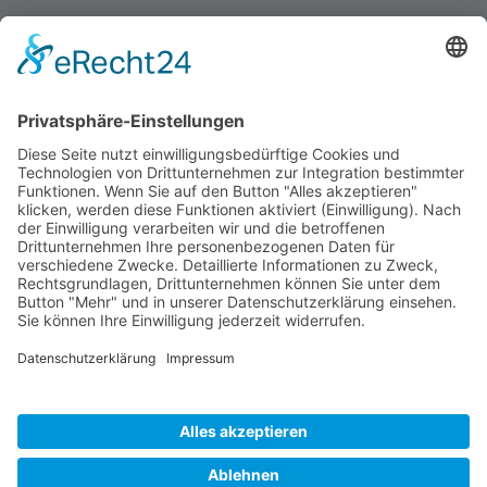
© 2026 Freibad Kiebitzberge GmbH |
Webseitenentwicklung durch Management
Agentur
Temperaturen
Öffnungszeiten
Eintrittspreise