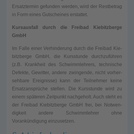
Ersatz­ter­min gefun­den wer­den, wird der Rest­be­trag
in Form eines Gut­schei­nes erstat­tet.
Kurs­aus­fall durch die Frei­bad Kie­bitz­ber­ge
GmbH
Im Fal­le einer Ver­hin­de­rung durch die Frei­bad Kie­
bitz­ber­ge GmbH, die Kurs­stun­de durchzuführen
(z.B. Krank­heit des Schwimm­leh­rers, tech­ni­sche
Defek­te, Gewit­ter, ande­re zwin­gen­de, nicht vor­her­
seh­ba­re Ereig­nis­se) kann der Teil­neh­mer kei­ne
Ersatzansprüche stel­len. Die Kurs­stun­de wird zu
einem späteren Zeit­punkt nach­ge­holt. Auch steht es
der Frei­bad Kie­bitz­ber­ge GmbH frei, bei Not­wen­
dig­keit ande­re Schwimm­leh­rer ohne
Vorankündigung ein­zu­set­zen.