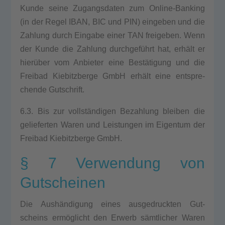
Kun­de sei­ne Zugangs­da­ten zum Online-Ban­king
(in der Regel IBAN, BIC und PIN) ein­ge­ben und die
Zah­lung durch Ein­ga­be einer TAN frei­ge­ben. Wenn
der Kun­de die Zah­lung durchgeführt hat, erhält er
hierüber vom Anbie­ter eine Bestätigung und die
Frei­bad Kie­bitz­ber­ge GmbH erhält eine ent­spre­
chen­de Gut­schrift.
6.3. Bis zur vollständigen Bezah­lung blei­ben die
gelie­fer­ten Waren und Leis­tun­gen im Eigen­tum der
Frei­bad Kie­bitz­ber­ge GmbH.
§ 7 Verwendung von
Gutscheinen
Die Aushändigung eines aus­ge­druck­ten Gut­
scheins ermöglicht den Erwerb sämtlicher Waren