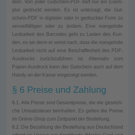
deln. Von jeder Gut­schein-PDF darf nur ein Exem­
plar gedruckt wer­den. Es ist unter­sagt, die Gut­
schein-PDF in digi­ta­ler oder in gedruck­ter Form zu
vervielfältigen oder zu ändern. Eine man­geln­de
Les­bar­keit des Bar­codes geht zu Las­ten des Kun­
den, es sei denn er weist nach, dass die man­geln­de
Les­bar­keit nicht auf eine Beschaf­fen­heit des PDF-
Aus­drucks zurückzuführen ist. Alter­na­tiv zum
Papier-Aus­druck kann der Gut­schein auch auf dem
Han­dy an der Kas­se vor­ge­zeigt wer­den.
§ 6 Preise und Zahlung
6.1. Alle Prei­se sind Gesamt­prei­se, die die gesetz­li­
che Umsatz­steu­er beinhal­ten. Es gel­ten die Prei­se
im Online-Shop zum Zeit­punkt der Bestel­lung.
6.2. Die Bezah­lung der Bestel­lung aus Deutsch­land