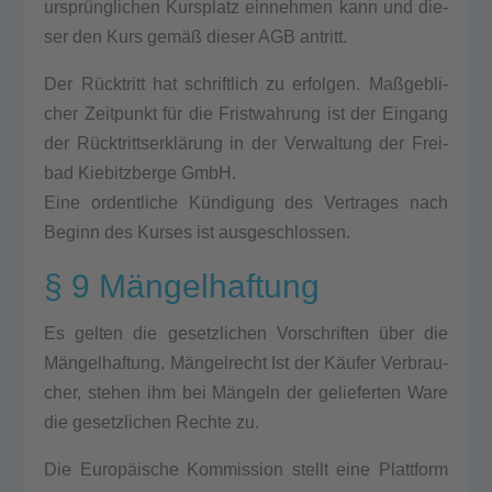
ursprünglichen Kurs­platz ein­neh­men kann und die­
ser den Kurs gemäß die­ser AGB antritt.
Der Rücktritt hat schrift­lich zu erfol­gen. Maß­geb­li­
cher Zeit­punkt für die Frist­wah­rung ist der Ein­gang
der Rücktrittserklärung in der Ver­wal­tung der Frei­
bad Kie­bitz­ber­ge GmbH.
Eine ordent­li­che Kündigung des Ver­tra­ges nach
Beginn des Kur­ses ist aus­ge­schlos­sen.
§ 9 Mängelhaftung
Es gel­ten die gesetz­li­chen Vor­schrif­ten über die
Mängelhaftung. Mängelrecht Ist der Käufer Ver­brau­
cher, ste­hen ihm bei Mängeln der gelie­fer­ten Ware
die gesetz­li­chen Rech­te zu.
Die Europäische Kom­mis­si­on stellt eine Platt­form