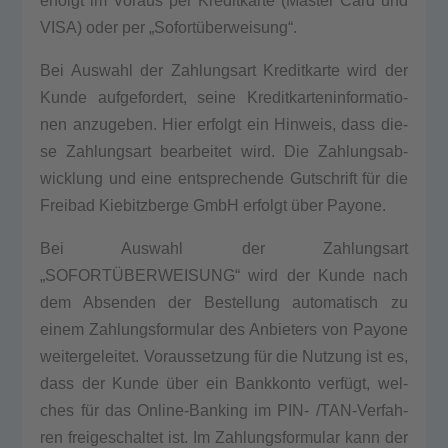
erfolgt im Vor­aus per Kre­dit­kar­te (Mas­ter Card und
VISA) oder per „Sofortüberweisung“.
Bei Aus­wahl der Zah­lungs­art Kre­dit­kar­te wird der
Kun­de auf­ge­for­dert, sei­ne Kre­dit­kar­ten­in­for­ma­tio­
nen anzu­ge­ben. Hier erfolgt ein Hin­weis, dass die­
se Zah­lungs­art bear­bei­tet wird. Die Zah­lungs­ab­
wick­lung und eine ent­spre­chen­de Gut­schrift für die
Frei­bad Kie­bitz­ber­ge GmbH erfolgt über Payo­ne.
Bei Aus­wahl der Zah­lungs­art
„SOFORTÜBERWEISUNG“ wird der Kun­de nach
dem Absen­den der Bestel­lung auto­ma­tisch zu
einem Zah­lungs­for­mu­lar des Anbie­ters von Payo­ne
wei­ter­ge­lei­tet. Vor­aus­set­zung für die Nut­zung ist es,
dass der Kun­de über ein Bank­kon­to verfügt, wel­
ches für das Online-Ban­king im PIN- /TAN-Ver­fah­
ren frei­ge­schal­tet ist. Im Zah­lungs­for­mu­lar kann der