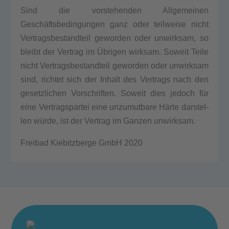
Sind die vor­ste­hen­den All­ge­mei­nen
Geschäftsbedingungen ganz oder teil­wei­se nicht
Ver­trags­be­stand­teil gewor­den oder unwirk­sam, so
bleibt der Ver­trag im Übrigen wirk­sam. Soweit Tei­le
nicht Ver­trags­be­stand­teil gewor­den oder unwirk­sam
sind, rich­tet sich der Inhalt des Ver­trags nach den
gesetz­li­chen Vor­schrif­ten. Soweit dies jedoch für
eine Ver­trags­par­tei eine unzu­mut­ba­re Härte dar­stel­
len würde, ist der Ver­trag im Gan­zen unwirk­sam.
Frei­bad Kie­bitz­ber­ge GmbH 2020