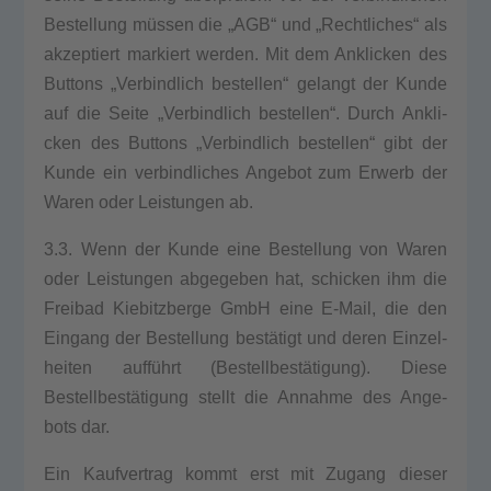
Bestel­lung müssen die „AGB“ und „Recht­li­ches“ als
akzep­tiert mar­kiert wer­den. Mit dem Ankli­cken des
But­tons „Ver­bind­lich bestel­len“ gelangt der Kun­de
auf die Sei­te „Ver­bind­lich bestel­len“. Durch Ankli­
cken des But­tons „Ver­bind­lich bestel­len“ gibt der
Kun­de ein ver­bind­li­ches Ange­bot zum Erwerb der
Waren oder Leis­tun­gen ab.
3.3. Wenn der Kun­de eine Bestel­lung von Waren
oder Leis­tun­gen abge­ge­ben hat, schi­cken ihm die
Frei­bad Kie­bitz­ber­ge GmbH eine E‑Mail, die den
Ein­gang der Bestel­lung bestätigt und deren Ein­zel­
hei­ten aufführt (Bestellbestätigung). Die­se
Bestellbestätigung stellt die Annah­me des Ange­
bots dar.
Ein Kauf­ver­trag kommt erst mit Zugang die­ser