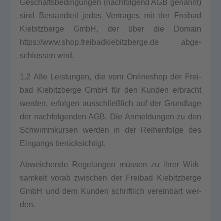
Geschäftsbedingungen (nach­fol­gend AGB genannt)
sind Bestand­teil jedes Ver­tra­ges mit der Frei­bad
Kie­bitz­ber­ge GmbH, der über die Domain
https://www.shop.freibadkiebitzberge.de abge­
schlos­sen wird.
1.2 Alle Leis­tun­gen, die vom Online­shop der Frei­
bad Kie­bitz­ber­ge GmbH für den Kun­den erbracht
wer­den, erfol­gen aus­schließ­lich auf der Grund­la­ge
der nach­fol­gen­den AGB. Die Anmel­dun­gen zu den
Schwimm­kur­sen wer­den in der Rei­hen­fol­ge des
Ein­gangs berücksichtigt.
Abwei­chen­de Rege­lun­gen müssen zu ihrer Wirk­
sam­keit vor­ab zwi­schen der Frei­bad Kie­bitz­ber­ge
GmbH und dem Kun­den schrift­lich ver­ein­bart wer­
den.