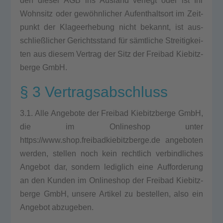
den die­ser AGB ins Aus­land ver­legt oder ist Ihr
Wohn­sitz oder gewöhnlicher Auf­ent­halts­ort im Zeit­
punkt der Kla­ge­er­he­bung nicht bekannt, ist aus­
schließ­li­cher Gerichts­stand für sämtliche Strei­tig­kei­
ten aus die­sem Ver­trag der Sitz der Frei­bad Kie­bitz­
ber­ge GmbH.
§ 3 Vertragsabschluss
3.1. Alle Ange­bo­te der Frei­bad Kie­bitz­ber­ge GmbH,
die im Online­shop unter
https://www.shop.freibadkiebitzberge.de ange­bo­ten
wer­den, stel­len noch kein recht­lich ver­bind­li­ches
Ange­bot dar, son­dern ledig­lich eine Auf­for­de­rung
an den Kun­den im Online­shop der Frei­bad Kie­bitz­
ber­ge GmbH, unse­re Arti­kel zu bestel­len, also ein
Ange­bot abzu­ge­ben.