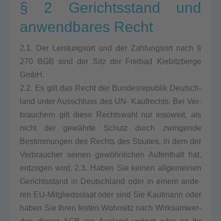
§ 2 Gerichtsstand und
anwendbares Recht
2.1. Der Leis­tungs­ort und der Zah­lungs­ort nach §
270 BGB sind der Sitz der Frei­bad Kie­bitz­ber­ge
GmbH.
2.2. Es gilt das Recht der Bun­des­re­pu­blik Deutsch­
land unter Aus­schluss des UN- Kauf­rechts. Bei Ver­
brau­chern gilt die­se Rechts­wahl nur inso­weit, als
nicht der gewährte Schutz durch zwin­gen­de
Bestim­mun­gen des Rechts des Staa­tes, in dem der
Ver­brau­cher sei­nen gewöhnlichen Auf­ent­halt hat,
ent­zo­gen wird. 2.3. Haben Sie kei­nen all­ge­mei­nen
Gerichts­stand in Deutsch­land oder in einem ande­
ren EU-Mit­glieds­staat oder sind Sie Kauf­mann oder
haben Sie Ihren fes­ten Wohn­sitz nach Wirk­sam­wer­