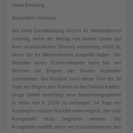
deren Emp­fang.
Beson­de­re Hin­wei­se:
Bei einer Dienst­leis­tung erlischt ihr Wider­rufs­recht
vor­zei­tig, wenn der Ver­trag von bei­den Sei­ten auf
Ihren ausdrücklichen Wunsch vollständig erfüllt ist,
bevor Sie Ihr Wider­rufs­recht ausgeübt haben. Der
Bestel­ler eines Schwimm­kur­ses kann bis vier
Wochen vor Beginn des Kur­ses kos­ten­frei
zurücktreten. Bei Rücktritt nach die­ser Frist bis 14
Tage vor Beginn des Kur­ses ist die Frei­bad Kie­bitz­
ber­ge GmbH berech­tigt, eine Bearbeitungsgebühr
in Höhe von € 25,00 zu ver­lan­gen. 14 Tage vor
Kurs­be­ginn ist kein Rücktritt mehr möglich, die vol­le
Kursgebühr muss begli­chen wer­den. Die
Kursgebühr entfällt, wenn ein Ersatz­teil­neh­mer den