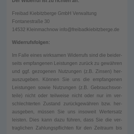
Der Wider­ruf ist zu rich­ten an:
Frei­bad Kie­bitz­ber­ge GmbH Ver­wal­tung
Fon­ta­ne­stra­ße 30
14532 Klein­mach­now info@freibadkiebitzberge.de
Wider­rufs­fol­gen:
Im Fal­le eines wirk­sa­men Wider­rufs sind die bei­der­
seits emp­fan­ge­nen Leis­tun­gen zurück zu gewähren
und ggf. gezo­ge­nen Nut­zun­gen (z.B. Zin­sen) her­
aus­zu­ge­ben. Können Sie uns die emp­fan­ge­nen
Leis­tun­gen sowie Nut­zun­gen (z.B. Gebrauchs­vor­
tei­le) nicht oder teil­wei­se nicht oder nur im ver­
schlech­ter­ten Zustand zurückgewähren bzw. her­
aus­ge­ben, müssen Sie uns inso­weit Wer­ter­satz
leis­ten. Dies kann dazu führen, dass Sie die ver­
trag­li­chen Zah­lungs­pflich­ten für den Zeit­raum bis