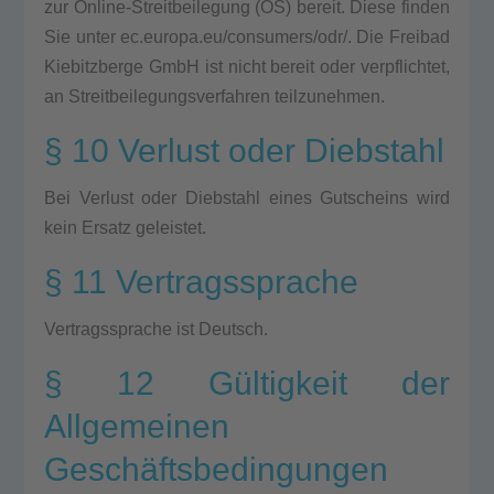
zur Online-Streit­bei­le­gung (OS) bereit. Die­se fin­den
Sie unter ec.europa.eu/consumers/odr/. Die Frei­bad
Kie­bitz­ber­ge GmbH ist nicht bereit oder ver­pflich­tet,
an Streit­bei­le­gungs­ver­fah­ren teil­zu­neh­men.
§ 10 Verlust oder Diebstahl
Bei Ver­lust oder Dieb­stahl eines Gut­scheins wird
kein Ersatz geleis­tet.
§ 11 Vertragssprache
Ver­trags­spra­che ist Deutsch.
§ 12 Gültigkeit der
Allgemeinen
Geschäftsbedingungen