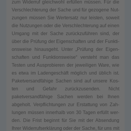
zum Wider­ruf gleich­wohl erfüllen müssen. Für die
Ver­schlech­te­rung der Sache und für gezo­ge­ne Nut­
zun­gen müssen Sie Wer­ter­satz nur leis­ten, soweit
die Nut­zun­gen oder die Ver­schlech­te­rung auf einen
Umgang mit der Sache zurückzuführen sind, der
über die Prüfung der Eigen­schaf­ten und der Funk­ti­
ons­wei­se hin­aus­geht. Unter „Prüfung der Eigen­
schaf­ten und Funk­ti­ons­wei­se“ ver­steht man das
Tes­ten und Aus­pro­bie­ren der jewei­li­gen Ware, wie
es etwa im Ladengeschäft möglich und üblich ist.
Paketversandfähige Sachen sind auf unse­re Kos­
ten und Gefahr zurückzusenden. Nicht
paketversandfähige Sachen wer­den bei Ihnen
abge­holt. Ver­pflich­tun­gen zur Erstat­tung von Zah­
lun­gen müssen inner­halb von 30 Tagen erfüllt wer­
den. Die Frist beginnt für Sie mit der Absen­dung
Ihrer Widerrufserklärung oder der Sache, für uns mit