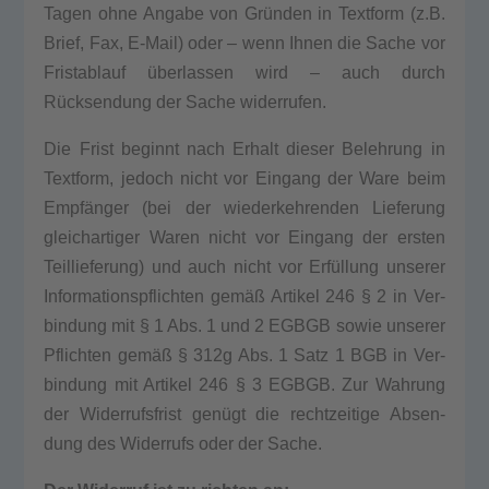
Tagen ohne Anga­be von Gründen in Text­form (z.B.
Brief, Fax, E‑Mail) oder – wenn Ihnen die Sache vor
Frist­ab­lauf überlassen wird – auch durch
Rücksendung der Sache wider­ru­fen.
Die Frist beginnt nach Erhalt die­ser Beleh­rung in
Text­form, jedoch nicht vor Ein­gang der Ware beim
Empfänger (bei der wie­der­keh­ren­den Lie­fe­rung
gleich­ar­ti­ger Waren nicht vor Ein­gang der ers­ten
Teil­lie­fe­rung) und auch nicht vor Erfüllung unse­rer
Infor­ma­ti­ons­pflich­ten gemäß Arti­kel 246 § 2 in Ver­
bin­dung mit § 1 Abs. 1 und 2 EGBGB sowie unse­rer
Pflich­ten gemäß § 312g Abs. 1 Satz 1 BGB in Ver­
bin­dung mit Arti­kel 246 § 3 EGBGB. Zur Wah­rung
der Wider­rufs­frist genügt die recht­zei­ti­ge Absen­
dung des Wider­rufs oder der Sache.