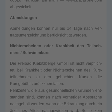
60528 Frank­furt am Main — www.bspayone.com
abge­wi­ckelt.
Abmel­dun­gen
Abmel­dun­gen können nur bis 14 Tage nach Ver­
trags­un­ter­zeich­nung berücksichtigt wer­den.
Nicht­er­schei­nen oder Krank­heit des Teil­neh­
mers / Schwimm­kurs
Die Frei­bad Kie­bitz­ber­ge GmbH ist nicht ver­pflich­
tet, bei Krank­heit oder Nicht­er­schei­nen des Kurs­
teil­neh­mers zu den gebuch­ten Kur­sen die
Kursgebühr zurückzuerstatten.
Fehl­zei­ten, die aus gesund­heit­li­chen Gründen ent­
stan­den sind, können nach vor­he­ri­ger Abspra­che
nach­ge­holt wer­den, wenn die Erkran­kung durch ein
ärztliches Attest nach­ge­wie­sen wird. Soll­te kein