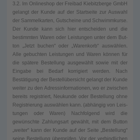
3.2. Im Online­shop der Frei­bad Kie­bitz­ber­ge GmbH
gelangt der Kun­de auf der Start­sei­te zur Aus­wahl
der Sam­mel­kar­ten, Gut­schei­ne und Schwimm­kur­se.
Der Kun­de kann sich hier ent­schei­den und die
bestimm­ten Waren oder Leis­tun­gen unter dem But­
ton „Jetzt buchen“ oder „Waren­korb“ auswählen.
Alle gebuch­ten Leis­tun­gen und Waren können für
die spätere Bestel­lung ausgewählt sowie mit der
Ein­ga­be bei Bedarf kor­ri­giert wer­den. Nach
Bestätigung der Bestellübersicht gelangt der Kun­de
wei­ter zu den Adress­in­for­ma­tio­nen, wo er zwi­schen
bereits regis­triert, Neu­kun­de oder Bestel­lung ohne
Regis­trie­rung auswählen kann. (abhängig von Leis­
tun­gen oder Waren) Nach­fol­gend wird die
gewünschte Zah­lungs­art gewählt, mit dem But­ton
„wei­ter“ kann der Kun­de auf der Sei­te „Bestel­lung“
sei­ne Bestel­lung überprüfen. Vor der ver­bind­li­chen